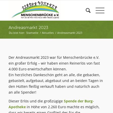
Andreasmarkt 2023
Du bist hier:
Startseite
/
Aktuelles
/
Andreasmarkt 2023
Der Andreasmarkt 2023 war für Menschenbrücke e.V.
ein großer Erfolg – wir haben einen Reinerlös von fast
4.000 Euro erwirtschaften können.
Ein herzliches Dankeschön geht an alle, die gebacken,
gebastelt, aufgebaut, abgebaut und an beiden Tagen in
den Hütten fleißig verkauft haben und natürlich auch
an alle Spender!
Dieser Erlös und die großzügige
Spende der Burg-
Apotheke
in Höhe von 2.260 Euro machte es möglich,
dass wir bereits einen Großteil des für die